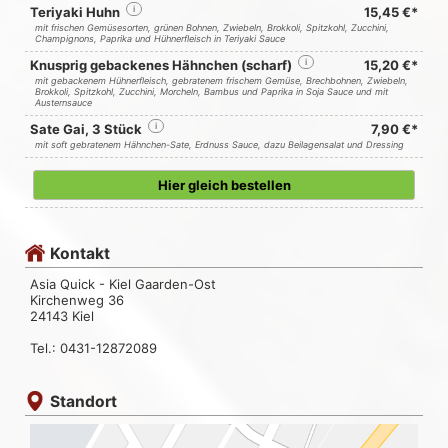
Teriyaki Huhn
i
15,45 €*
mit frischen Gemüsesorten, grünen Bohnen, Zwiebeln, Brokkoli, Spitzkohl, Zucchini,
Champignons, Paprika und Hühnerfleisch in Teriyaki Sauce
Knusprig gebackenes Hähnchen (scharf)
i
15,20 €*
mit gebackenem Hühnerfleisch, gebratenem frischem Gemüse, Brechbohnen, Zwiebeln,
Brokkoli, Spitzkohl, Zucchini, Morcheln, Bambus und Paprika in Soja Sauce und mit
Austernsauce
Sate Gai, 3 Stück
i
7,90 €*
mit soft gebratenem Hähnchen-Sate, Erdnuss Sauce, dazu Beilagensalat und Dressing
Hier gleich bestellen
Kontakt
Asia Quick - Kiel Gaarden-Ost
Kirchenweg 36
24143 Kiel
Tel.: 0431-12872089
Standort