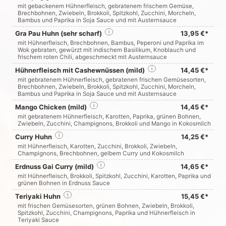
mit gebackenem Hühnerfleisch, gebratenem frischem Gemüse,
Brechbohnen, Zwiebeln, Brokkoli, Spitzkohl, Zucchini, Morcheln,
Bambus und Paprika in Soja Sauce und mit Austernsauce
Gra Pau Huhn (sehr scharf)
i
13,95 €*
mit Hühnerfleisch, Brechbohnen, Bambus, Peperoni und Paprika im
Wok gebraten, gewürzt mit indischem Basilikum, Knoblauch und
frischem roten Chili, abgeschmeckt mit Austernsauce
Hühnerfleisch mit Cashewnüssen (mild)
i
14,45 €*
mit gebratenem Hühnerfleisch, gebratenen frischen Gemüsesorten,
Brechbohnen, Zwiebeln, Brokkoli, Spitzkohl, Zucchini, Morcheln,
Bambus und Paprika in Soja Sauce und mit Austernsauce
Mango Chicken (mild)
i
14,45 €*
mit gebratenem Hühnerfleisch, Karotten, Paprika, grünen Bohnen,
Zwiebeln, Zucchini, Champignons, Brokkoli und Mango in Kokosmilch
Curry Huhn
i
14,25 €*
mit Hühnerfleisch, Karotten, Zucchini, Brokkoli, Zwiebeln,
Champignons, Brechbohnen, gelbem Curry und Kokosmilch
Erdnuss Gai Curry (mild)
i
14,65 €*
mit Hühnerfleisch, Brokkoli, Spitzkohl, Zucchini, Karotten, Paprika und
grünen Bohnen in Erdnuss Sauce
Teriyaki Huhn
i
15,45 €*
mit frischen Gemüsesorten, grünen Bohnen, Zwiebeln, Brokkoli,
Spitzkohl, Zucchini, Champignons, Paprika und Hühnerfleisch in
Teriyaki Sauce