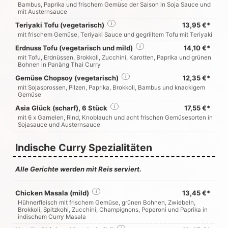
Bambus, Paprika und frischem Gemüse der Saison in Soja Sauce und
mit Austernsauce
Teriyaki Tofu (vegetarisch)
i
13,95 €*
mit frischem Gemüse, Teriyaki Sauce und gegrilltem Tofu mit Teriyaki
Erdnuss Tofu (vegetarisch und mild)
i
14,10 €*
mit Tofu, Erdnüssen, Brokkoli, Zucchini, Karotten, Paprika und grünen
Bohnen in Panäng Thai Curry
Gemüse Chopsoy (vegetarisch)
i
12,35 €*
mit Sojasprossen, Pilzen, Paprika, Brokkoli, Bambus und knackigem
Gemüse
Asia Glück (scharf), 6 Stück
i
17,55 €*
mit 6 x Garnelen, Rind, Knoblauch und acht frischen Gemüsesorten in
Sojasauce und Austernsauce
Indische Curry Spezialitäten
Alle Gerichte werden mit Reis serviert.
Chicken Masala (mild)
i
13,45 €*
Hühnerfleisch mit frischem Gemüse, grünen Bohnen, Zwiebeln,
Brokkoli, Spitzkohl, Zucchini, Champignons, Peperoni und Paprika in
indischem Curry Masala