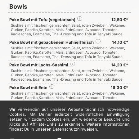
Bowls
Poke Bowl mit Tofu (vegetarisch)
i
12,50 €*
Sushireis mit frischem gemischtem Salat, roten Zwiebeln, Wakame,
Gurken, Paprika,Karotten, Mais, Erdnüssen, Avocado, Tomaten,
Radieschen, Edamame, Thai-Dressing und Tofu in Teriyaki Sauce
Poke Bowl mit gebackenem Hühnerfleisch
i
14,10 €*
Sushireis mit frischem gemischtem Salat, roten Zwiebeln, Wakame,
Gurken, Paprika,Karotten, Mais, Erdnüssen, Avocado, Tomaten,
Radieschen, Edamame, Thai-Dressing und Tofu in Teriyaki Sauce
Poke Bowl mit Lachs-Sashimi
i
14,20 €*
Sushireis mit frischem gemischtem Salat, roten Zwiebeln, Wakame,
Gurken, Paprika,Karotten, Mais, Erdnüssen, Avocado, Tomaten,
Radieschen, Edamame, Thai-Dressing und Tofu in Teriyaki Sauce
Poke Bowl mit Ente
i
16,30 €*
Sushireis mit frischem gemischtem Salat, roten Zwiebeln, Wakame,
Gurken, Paprika,Karotten, Mais, Erdnüssen, Avocado, Tomaten,
Radieschen, Edamame, Thai-Dressing und Tofu in Teriyaki Sauce
Wir verwenden auf unserer Website technisch notwendige
Poke Bowl mit Garnelen
i
14,20 €*
Cookies. Mit Deiner jederzeit widerruflichen Einwilligung
Sushireis mit frischem gemischtem Salat, roten Zwiebeln, Wakame,
setzen wir zudem Cookies ein, um wiederholte Besuche und
Gurken, Paprika,Karotten, Mais, Erdnüssen, Avocado, Tomaten,
Klicks auf Affiliate-Links zu erkennen. Weitere Informationen
Radieschen, Edamame, Thai-Dressing und Tofu in Teriyaki Sauce
findest Du in unseren
Datenschutzhinweisen
.