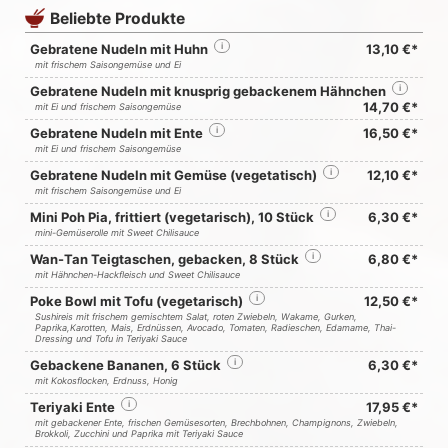
Beliebte Produkte
Gebratene Nudeln mit Huhn
i
13,10 €*
mit frischem Saisongemüse und Ei
Gebratene Nudeln mit knusprig gebackenem Hähnchen
i
14,70 €*
mit Ei und frischem Saisongemüse
Gebratene Nudeln mit Ente
i
16,50 €*
mit Ei und frischem Saisongemüse
Gebratene Nudeln mit Gemüse (vegetatisch)
i
12,10 €*
mit frischem Saisongemüse und Ei
Mini Poh Pia, frittiert (vegetarisch), 10 Stück
i
6,30 €*
mini-Gemüserolle mit Sweet Chilisauce
Wan-Tan Teigtaschen, gebacken, 8 Stück
i
6,80 €*
mit Hähnchen-Hackfleisch und Sweet Chilisauce
Poke Bowl mit Tofu (vegetarisch)
i
12,50 €*
Sushireis mit frischem gemischtem Salat, roten Zwiebeln, Wakame, Gurken,
Paprika,Karotten, Mais, Erdnüssen, Avocado, Tomaten, Radieschen, Edamame, Thai-
Dressing und Tofu in Teriyaki Sauce
Gebackene Bananen, 6 Stück
i
6,30 €*
mit Kokosflocken, Erdnuss, Honig
Teriyaki Ente
i
17,95 €*
mit gebackener Ente, frischen Gemüsesorten, Brechbohnen, Champignons, Zwiebeln,
Brokkoli, Zucchini und Paprika mit Teriyaki Sauce