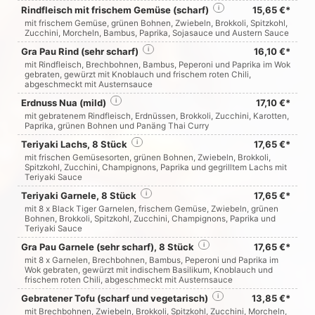
Rindfleisch mit frischem Gemüse (scharf)
i
15,65 €*
mit frischem Gemüse, grünen Bohnen, Zwiebeln, Brokkoli, Spitzkohl,
Zucchini, Morcheln, Bambus, Paprika, Sojasauce und Austern Sauce
Gra Pau Rind (sehr scharf)
i
16,10 €*
mit Rindfleisch, Brechbohnen, Bambus, Peperoni und Paprika im Wok
gebraten, gewürzt mit Knoblauch und frischem roten Chili,
abgeschmeckt mit Austernsauce
Erdnuss Nua (mild)
i
17,10 €*
mit gebratenem Rindfleisch, Erdnüssen, Brokkoli, Zucchini, Karotten,
Paprika, grünen Bohnen und Panäng Thai Curry
Teriyaki Lachs, 8 Stück
i
17,65 €*
mit frischen Gemüsesorten, grünen Bohnen, Zwiebeln, Brokkoli,
Spitzkohl, Zucchini, Champignons, Paprika und gegrilltem Lachs mit
Teriyaki Sauce
Teriyaki Garnele, 8 Stück
i
17,65 €*
mit 8 x Black Tiger Garnelen, frischem Gemüse, Zwiebeln, grünen
Bohnen, Brokkoli, Spitzkohl, Zucchini, Champignons, Paprika und
Teriyaki Sauce
Gra Pau Garnele (sehr scharf), 8 Stück
i
17,65 €*
mit 8 x Garnelen, Brechbohnen, Bambus, Peperoni und Paprika im
Wok gebraten, gewürzt mit indischem Basilikum, Knoblauch und
frischem roten Chili, abgeschmeckt mit Austernsauce
Gebratener Tofu (scharf und vegetarisch)
i
13,85 €*
mit Brechbohnen, Zwiebeln, Brokkoli, Spitzkohl, Zucchini, Morcheln,