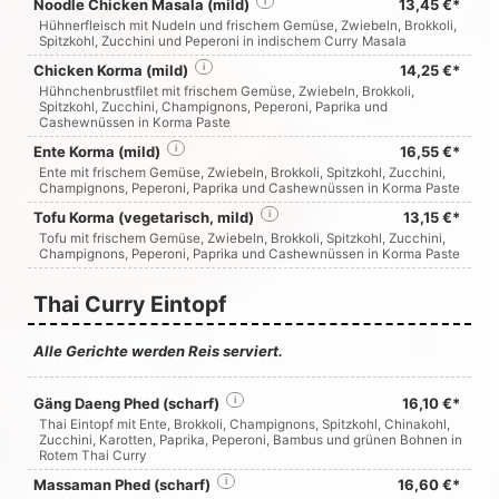
Noodle Chicken Masala (mild)
i
13,45 €*
Hühnerfleisch mit Nudeln und frischem Gemüse, Zwiebeln, Brokkoli,
Spitzkohl, Zucchini und Peperoni in indischem Curry Masala
Chicken Korma (mild)
i
14,25 €*
Hühnchenbrustfilet mit frischem Gemüse, Zwiebeln, Brokkoli,
Spitzkohl, Zucchini, Champignons, Peperoni, Paprika und
Cashewnüssen in Korma Paste
Ente Korma (mild)
i
16,55 €*
Ente mit frischem Gemüse, Zwiebeln, Brokkoli, Spitzkohl, Zucchini,
Champignons, Peperoni, Paprika und Cashewnüssen in Korma Paste
Tofu Korma (vegetarisch, mild)
i
13,15 €*
Tofu mit frischem Gemüse, Zwiebeln, Brokkoli, Spitzkohl, Zucchini,
Champignons, Peperoni, Paprika und Cashewnüssen in Korma Paste
Thai Curry Eintopf
Alle Gerichte werden Reis serviert.
Gäng Daeng Phed (scharf)
i
16,10 €*
Thai Eintopf mit Ente, Brokkoli, Champignons, Spitzkohl, Chinakohl,
Zucchini, Karotten, Paprika, Peperoni, Bambus und grünen Bohnen in
Rotem Thai Curry
Massaman Phed (scharf)
i
16,60 €*