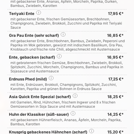
mit gebackener Ente, Ananas, Äpfeln, Morcheln, Paprika, Gurken,
Bambus, Zwiebeln, Karotten
Teriyaki Ente
i
17,95 €*
mit gebackener Ente, frischen Gemüsesorten, Brechbohnen,
Champignons, Zwiebeln, Brokkoli, Zucchini und Paprika mit Teriyaki
Sauce
Gra Pau Ente (sehr scharf)
i
16,85 €*
mit gebackener Ente, Brechbohnen, Bambus, Zwiebeln, Peperoni und
Paprika im Wok gebraten, gewürzt mit indischem Basilikum, Gra Pau,
Knoblauch und frische rote Chili, abgeschmeckt mit Austernsauce
Ente, gebacken (scharf)
i
16,95 €*
mit gebratenem frischen Gemüse, Brechbohnen, Zwiebeln, Brokkoli,
Spitzkohl, Zucchini, Morcheln, Champignons, Bambus und Paprika in
Sojasauce und Austernsauce
Erdnuss Phed (mild)
i
17,25 €*
mit Ente, Erdnüssen, Brokkoli, Champignons, Spitzkohl, Zucchini,
Karotten, Paprika und grünen Bohnen in Erdnuss Sauce
Asia Quick Ente Spezial (scharf)
i
18,25 €*
mit Garnelen, Rind, Hühnchen, frischem Ingwer und 8 x frischen
Gemüsesorten in Soja Sauce und mit Austernsauce
Huhn der Klassiker (süß-sauer)
i
14,25 €*
mit gebackenem Hühnerfleisch, Ananas, Äpfeln, Morcheln, Paprika,
Bambus, Karotten
Knusprig gebackenes Hähnchen (scharf)
i
15,20 €*