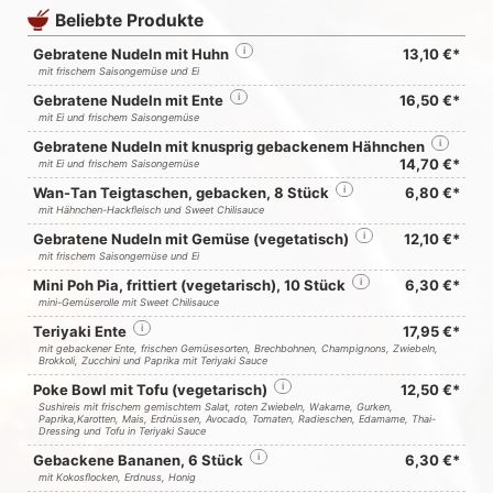
Beliebte Produkte
Gebratene Nudeln mit Huhn
i
13,10 €*
mit frischem Saisongemüse und Ei
Gebratene Nudeln mit Ente
i
16,50 €*
mit Ei und frischem Saisongemüse
Gebratene Nudeln mit knusprig gebackenem Hähnchen
i
14,70 €*
mit Ei und frischem Saisongemüse
Wan-Tan Teigtaschen, gebacken, 8 Stück
i
6,80 €*
mit Hähnchen-Hackfleisch und Sweet Chilisauce
Gebratene Nudeln mit Gemüse (vegetatisch)
i
12,10 €*
mit frischem Saisongemüse und Ei
Mini Poh Pia, frittiert (vegetarisch), 10 Stück
i
6,30 €*
mini-Gemüserolle mit Sweet Chilisauce
Teriyaki Ente
i
17,95 €*
mit gebackener Ente, frischen Gemüsesorten, Brechbohnen, Champignons, Zwiebeln,
Brokkoli, Zucchini und Paprika mit Teriyaki Sauce
Poke Bowl mit Tofu (vegetarisch)
i
12,50 €*
Sushireis mit frischem gemischtem Salat, roten Zwiebeln, Wakame, Gurken,
Paprika,Karotten, Mais, Erdnüssen, Avocado, Tomaten, Radieschen, Edamame, Thai-
Dressing und Tofu in Teriyaki Sauce
Gebackene Bananen, 6 Stück
i
6,30 €*
mit Kokosflocken, Erdnuss, Honig