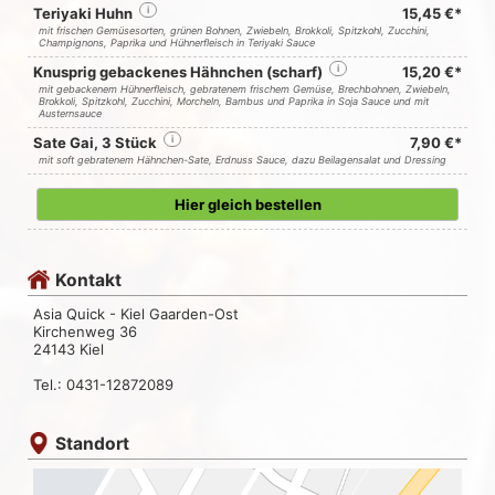
Teriyaki Huhn
i
15,45 €*
mit frischen Gemüsesorten, grünen Bohnen, Zwiebeln, Brokkoli, Spitzkohl, Zucchini,
Champignons, Paprika und Hühnerfleisch in Teriyaki Sauce
Knusprig gebackenes Hähnchen (scharf)
i
15,20 €*
mit gebackenem Hühnerfleisch, gebratenem frischem Gemüse, Brechbohnen, Zwiebeln,
Brokkoli, Spitzkohl, Zucchini, Morcheln, Bambus und Paprika in Soja Sauce und mit
Austernsauce
Sate Gai, 3 Stück
i
7,90 €*
mit soft gebratenem Hähnchen-Sate, Erdnuss Sauce, dazu Beilagensalat und Dressing
Hier gleich bestellen
Kontakt
Asia Quick - Kiel Gaarden-Ost
Kirchenweg 36
24143 Kiel
Tel.: 0431-12872089
Standort