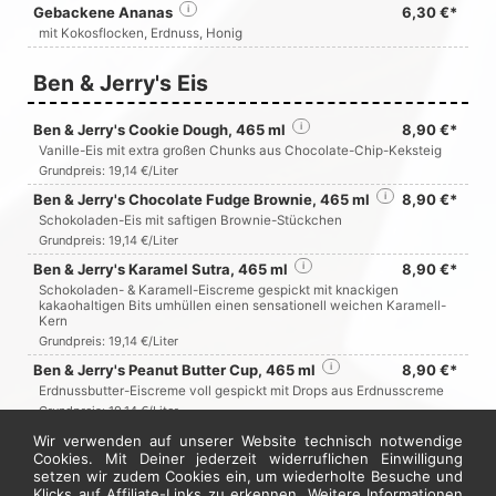
Gebackene Ananas
i
6,30 €*
mit Kokosflocken, Erdnuss, Honig
Ben & Jerry's Eis
Ben & Jerry's Cookie Dough, 465 ml
i
8,90 €*
Vanille-Eis mit extra großen Chunks aus Chocolate-Chip-Keksteig
Grundpreis: 19,14 €/Liter
Ben & Jerry's Chocolate Fudge Brownie, 465 ml
i
8,90 €*
Schokoladen-Eis mit saftigen Brownie-Stückchen
Grundpreis: 19,14 €/Liter
Ben & Jerry's Karamel Sutra, 465 ml
i
8,90 €*
Schokoladen- & Karamell-Eiscreme gespickt mit knackigen
kakaohaltigen Bits umhüllen einen sensationell weichen Karamell-
Kern
Grundpreis: 19,14 €/Liter
Ben & Jerry's Peanut Butter Cup, 465 ml
i
8,90 €*
Erdnussbutter-Eiscreme voll gespickt mit Drops aus Erdnusscreme
Grundpreis: 19,14 €/Liter
Ben & Jerry's Half Baked, 465 ml
i
8,90 €*
Wir verwenden auf unserer Website technisch notwendige
Cookies. Mit Deiner jederzeit widerruflichen Einwilligung
Schokoladen- und Vanille-Eiscreme mit Brownie-Gebäckstücken
setzen wir zudem Cookies ein, um wiederholte Besuche und
(8%) und Cookieteig-Stücken (10%) (mit Schokoladenstückchen).
Klicks auf Affiliate-Links zu erkennen. Weitere Informationen